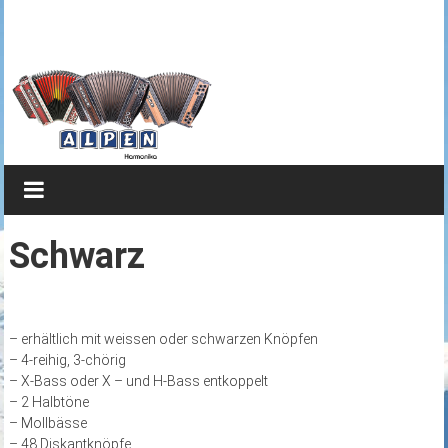
Zum
Steirische
Inhalt
springen
Harmonika
von
Alpen
Brillianter
Klang
kombiniert
Schwarz
mit
edlem
Design
– erhältlich mit weissen oder schwarzen Knöpfen
– 4-reihig, 3-chörig
– X-Bass oder X – und H-Bass entkoppelt
– 2 Halbtöne
– Mollbässe
– 48 Diskantknöpfe