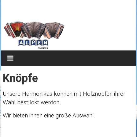
Zum
Steirische
Inhalt
springen
Harmonika
von
Alpen
Brillianter
Klang
kombiniert
Knöpfe
mit
edlem
Unsere Harmonikas können mit Holznöpfen ihrer
Design
Wahl bestückt werdcn.
Wir bieten ihnen eine große Auswahl.