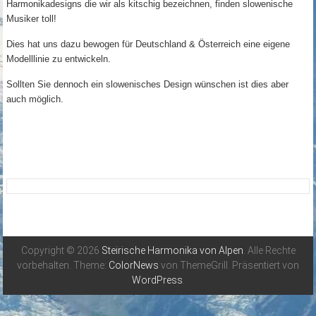
Harmonikadesigns die wir als kitschig bezeichnen, finden slowenische
Musiker toll!
Dies hat uns dazu bewogen für Deutschland & Österreich eine eigene
Modelllinie zu entwickeln.
Sollten Sie dennoch ein slowenisches Design wünschen ist dies aber
auch möglich.
Copyright © 2026
Steirische Harmonika von Alpen
. Alle Rechte
vorbehalten. Theme:
ColorNews
von ThemeGrill. Präsentiert von
WordPress
.