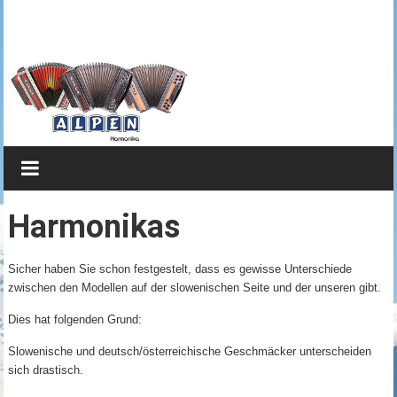
Zum
Steirische
Inhalt
springen
Harmonika
von
Alpen
Brillianter
Klang
kombiniert
Harmonikas
mit
edlem
Sicher haben Sie schon festgestelt, dass es gewisse Unterschiede
Design
zwischen den Modellen auf der slowenischen Seite und der unseren gibt.
Dies hat folgenden Grund:
Slowenische und deutsch/österreichische Geschmäcker unterscheiden
sich drastisch.