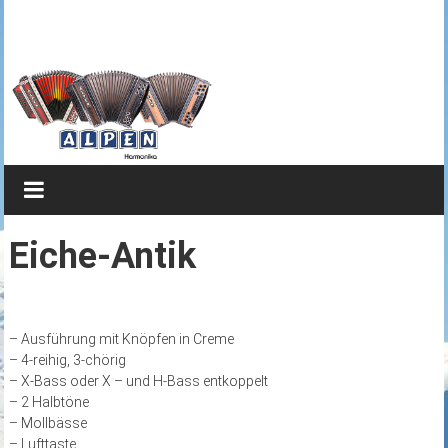
Zum
Steirische
Inhalt
springen
Harmonika
von
Alpen
Brillianter
Klang
kombiniert
Eiche-Antik
mit
edlem
Design
– Ausführung mit Knöpfen in Creme
– 4-reihig, 3-chörig
– X-Bass oder X – und H-Bass entkoppelt
– 2 Halbtöne
– Mollbässe
– Lufttaste